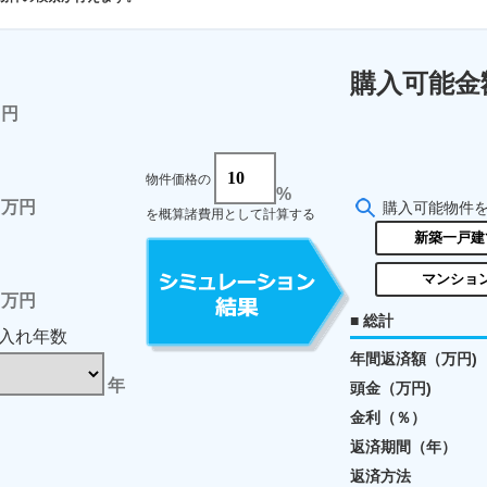
購入可能金
円
物件価格の
%
万円
購入可能物件
を概算諸費用として計算する
新築一戸建
マンショ
万円
■ 総計
入れ年数
年間返済額（万円)
年
頭金（万円)
金利（％）
返済期間（年）
返済方法