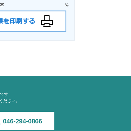
率
%
です
ください。
046-294-0866