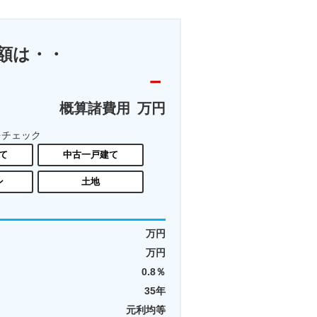
額は・・
－
概算諸費用
万円
をチェック
て
中古一戸建て
ン
土地
万円
万円
0.8
％
35
年
元利均等