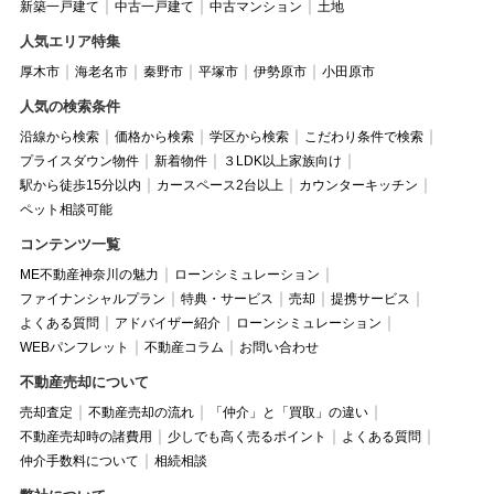
新築一戸建て
中古一戸建て
中古マンション
土地
人気エリア特集
厚木市
海老名市
秦野市
平塚市
伊勢原市
小田原市
人気の検索条件
沿線から検索
価格から検索
学区から検索
こだわり条件で検索
プライスダウン物件
新着物件
３LDK以上家族向け
駅から徒歩15分以内
カースペース2台以上
カウンターキッチン
ペット相談可能
コンテンツ一覧
ME不動産神奈川の魅力
ローンシミュレーション
ファイナンシャルプラン
特典・サービス
売却
提携サービス
よくある質問
アドバイザー紹介
ローンシミュレーション
WEBパンフレット
不動産コラム
お問い合わせ
不動産売却について
売却査定
不動産売却の流れ
「仲介」と「買取」の違い
不動産売却時の諸費用
少しでも高く売るポイント
よくある質問
仲介手数料について
相続相談