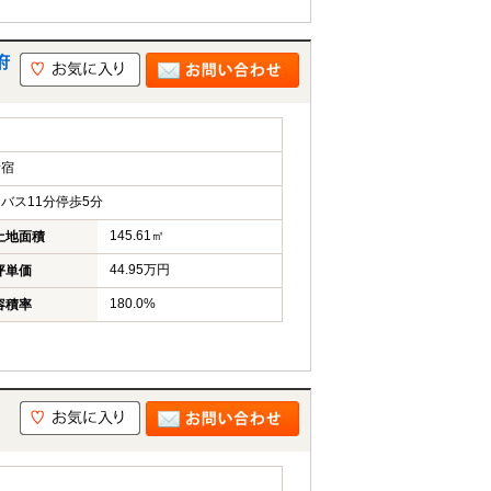
府
新宿
バス11分停歩5分
145.61㎡
土地面積
44.95万円
坪単価
180.0%
容積率