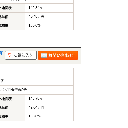
145.34㎡
土地面積
40.49万円
坪単価
180.0%
容積率
府
新宿
バス11分停歩5分
145.75㎡
土地面積
42.64万円
坪単価
180.0%
容積率