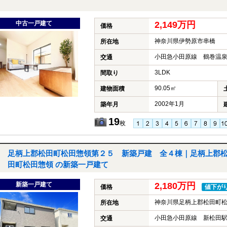
中古一戸建て
2,149万円
価格
神奈川県伊勢原市串橋
所在地
小田急小田原線 鶴巻温泉
交通
3LDK
間取り
90.05㎡
建物面積
2002年1月
築年月
19
枚
足柄上郡松田町松田惣領第２５ 新築戸建 全４棟｜足柄上郡
田町松田惣領 の新築一戸建て
新築一戸建て
2,180万円
価格
値下が
神奈川県足柄上郡松田町
所在地
小田急小田原線 新松田駅
交通