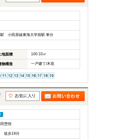
駅 小田原線東海大学前駅 車分
100.33㎡
土地面積
一戸建て/木造
建物構造
松
り
松田惣領
 徒歩18分