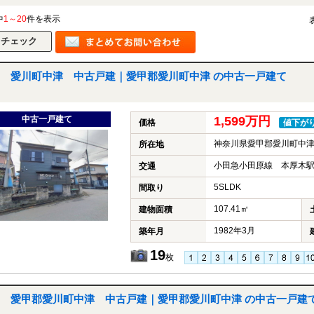
中
1～20
件を表示
愛川町中津 中古戸建｜愛甲郡愛川町中津 の中古一戸建て
中古一戸建て
1,599万円
価格
値下が
神奈川県愛甲郡愛川町中
所在地
小田急小田原線 本厚木駅
交通
5SLDK
間取り
107.41㎡
建物面積
1982年3月
築年月
19
枚
愛甲郡愛川町中津 中古戸建｜愛甲郡愛川町中津 の中古一戸建