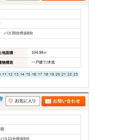
津
 バス30分停歩8分
104.98㎡
土地面積
一戸建て/木造
建物構造
府
新宿
バス11分停歩5分