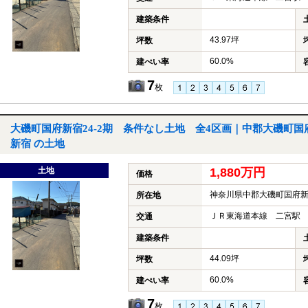
建築条件
43.97坪
坪数
60.0%
建ぺい率
7
枚
大磯町国府新宿24-2期 条件なし土地 全4区画｜中郡大磯町国
新宿 の土地
土地
1,880万円
価格
神奈川県中郡大磯町国府
所在地
ＪＲ東海道本線 二宮駅 
交通
建築条件
44.09坪
坪数
60.0%
建ぺい率
7
枚