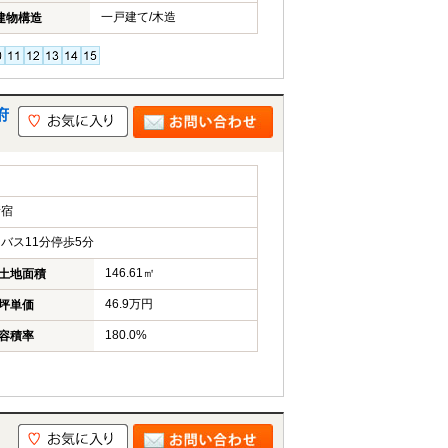
一戸建て/木造
建物構造
府
新宿
バス11分停歩5分
146.61㎡
土地面積
46.9万円
坪単価
180.0%
容積率