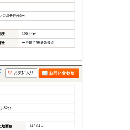
バス5分停歩6分
196.44㎡
面積
一戸建て/軽量鉄骨造
構造
て
島
歩52分
142.04㎡
土地面積