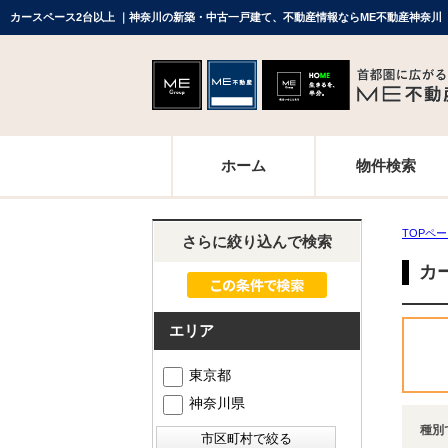
カースペース2台以上 ｜神奈川の新築・中古一戸建て、不動産情報ならME不動産神奈川
ホーム
物件検索
TOPペ
さらに絞り込んで検索
カ
エリア
東京都
神奈川県
種別