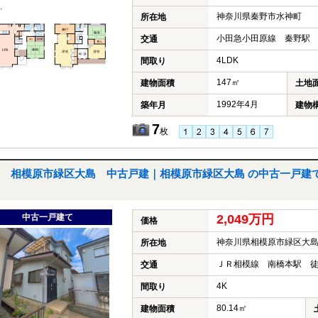
神奈川県秦野市水神町
所在地
小田急小田原線 秦野駅 
交通
4LDK
間取り
147㎡
建物面積
土地
1992年4月
築年月
建物
7
枚
相模原市緑区大島 中古戸建｜相模原市緑区大島 の中古一戸建
中古一戸建て
2,049万円
価格
神奈川県相模原市緑区大
所在地
ＪＲ相模線 南橋本駅 徒
交通
4K
間取り
80.14㎡
建物面積