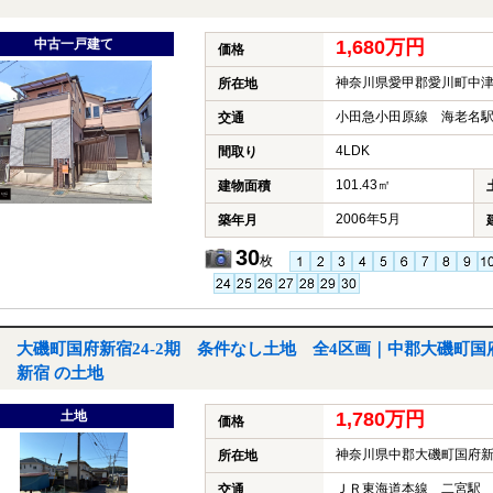
中古一戸建て
1,680万円
価格
神奈川県愛甲郡愛川町中
所在地
小田急小田原線 海老名駅
交通
4LDK
間取り
101.43㎡
建物面積
2006年5月
築年月
30
枚
大磯町国府新宿24-2期 条件なし土地 全4区画｜中郡大磯町国
新宿 の土地
土地
1,780万円
価格
神奈川県中郡大磯町国府
所在地
ＪＲ東海道本線 二宮駅 
交通