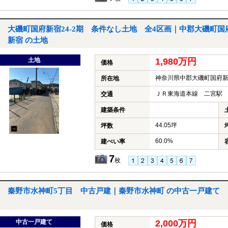
大磯町国府新宿24-2期 条件なし土地 全4区画｜中郡大磯町国
新宿 の土地
土地
1,980万円
価格
神奈川県中郡大磯町国府
所在地
ＪＲ東海道本線 二宮駅 
交通
建築条件
44.05坪
坪数
60.0%
建ぺい率
7
枚
秦野市水神町5丁目 中古戸建｜秦野市水神町 の中古一戸建て
中古一戸建て
2,000万円
価格