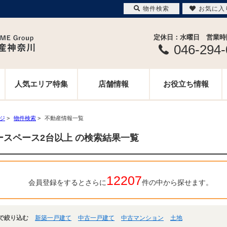
物件検索
お気に入
定休日：水曜日 営業時間 
046-294
人気エリア特集
店舗情報
お役立ち情報
ージ
>
物件検索
>
不動産情報一覧
ースペース2台以上 の検索結果一覧
12207
会員登録をするとさらに
件の中から探せます。
で絞り込む
新築一戸建て
中古一戸建て
中古マンション
土地