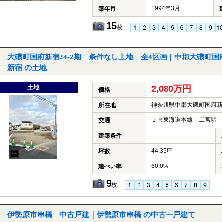
1994年3月
築年月
15
枚
大磯町国府新宿24-2期 条件なし土地 全4区画｜中郡大磯町国
新宿 の土地
土地
2,080万円
価格
神奈川県中郡大磯町国府
所在地
ＪＲ東海道本線 二宮駅 
交通
建築条件
44.35坪
坪数
60.0%
建ぺい率
9
枚
伊勢原市串橋 中古戸建｜伊勢原市串橋 の中古一戸建て