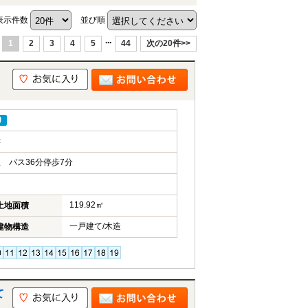
表示件数
並び順
...
1
2
3
4
5
44
次の20件>>
り
津
 バス36分停歩7分
119.92㎡
土地面積
一戸建て/木造
建物構造
て