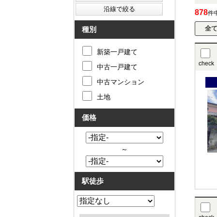
878
件
種別
新築一戸建て
check
中古一戸建て
中古マンション
土地
価格
～
駅徒歩