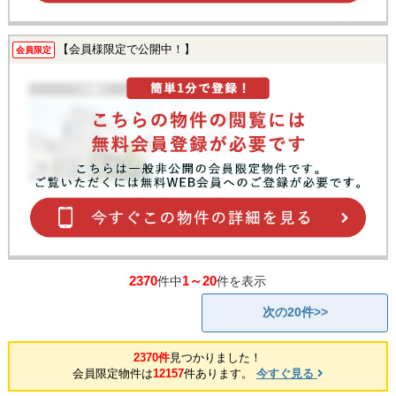
【会員様限定で公開中！】
会員限定
2370
1～20
件中
件を表示
次の20件>>
2370件
見つかりました！
会員限定物件は
12157
件あります。
今すぐ見る