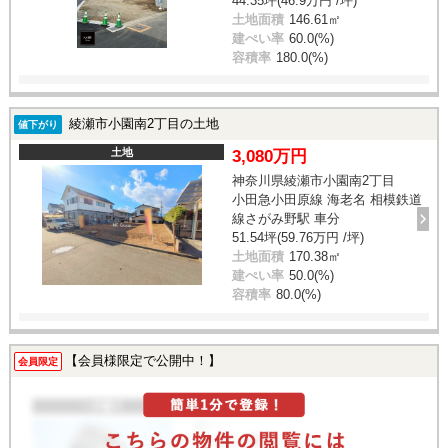
44.35坪(46.9万円 /坪)
土地面積
146.61㎡
建ぺい率
60.0(%)
容積率
180.0(%)
綾瀬市小園南2丁目の土地
値下がり
土地
3,080万円
神奈川県綾瀬市小園南2丁目
小田急小田原線 海老名 相模鉄道
線さがみ野駅 車分
51.54坪(59.76万円 /坪)
土地面積
170.38㎡
建ぺい率
50.0(%)
容積率
80.0(%)
【会員様限定で公開中！】
会員限定