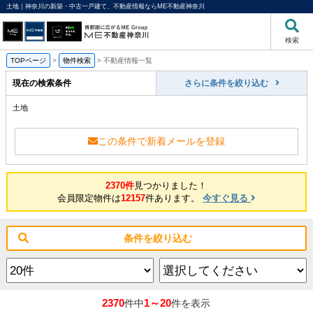
土地｜神奈川の新築・中古一戸建て、不動産情報ならME不動産神奈川
検索
TOPページ
>
物件検索
>
不動産情報一覧
現在の検索条件
さらに条件を絞り込む
土地
この条件で新着メールを登録
2370件
見つかりました！
会員限定物件は
12157
件あります。
今すぐ見る
条件を絞り込む
2370
1～20
件中
件を表示