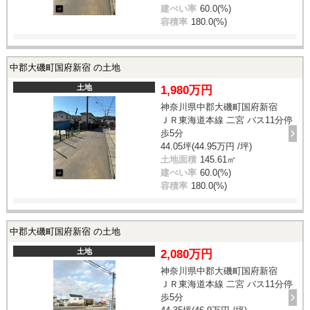
建ぺい率
60.0(%)
容積率
180.0(%)
中郡大磯町国府新宿 の土地
土地
1,980万円
神奈川県中郡大磯町国府新宿
ＪＲ東海道本線 二宮 バス11分停
歩5分
44.05坪(44.95万円 /坪)
土地面積
145.61㎡
建ぺい率
60.0(%)
容積率
180.0(%)
中郡大磯町国府新宿 の土地
土地
2,080万円
神奈川県中郡大磯町国府新宿
ＪＲ東海道本線 二宮 バス11分停
歩5分