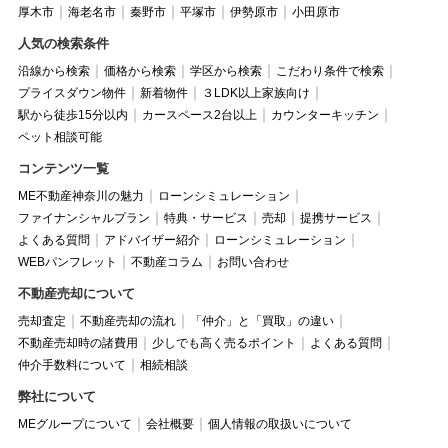
厚木市
海老名市
秦野市
平塚市
伊勢原市
小田原市
人気の検索条件
沿線から検索
価格から検索
学区から検索
こだわり条件で検索
プライスダウン物件
新着物件
３LDK以上家族向け
駅から徒歩15分以内
カースペース2台以上
カウンターキッチン
ペット相談可能
コンテンツ一覧
ME不動産神奈川の魅力
ローンシミュレーション
ファイナンシャルプラン
特典・サービス
売却
提携サービス
よくある質問
アドバイザー紹介
ローンシミュレーション
WEBパンフレット
不動産コラム
お問い合わせ
不動産売却について
売却査定
不動産売却の流れ
「仲介」と「買取」の違い
不動産売却時の諸費用
少しでも高く売るポイント
よくある質問
仲介手数料について
相続相談
弊社について
MEグループについて
会社概要
個人情報の取扱いについて