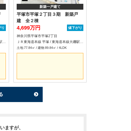
新築一戸建て
戸
平塚市平塚２丁目３期 新築戸
建 全２棟
4,699万円
がり
値下がり
神奈川県平塚市平塚2丁目
ＪＲ東海道本線 平塚 / 東海道本線大磯駅 車分
ＪＲ東海道本線 平塚 / 東海道本線大磯駅 車分
土地:77.84㎡ / 建物:89.84㎡ / 4LDK
る
いますが、