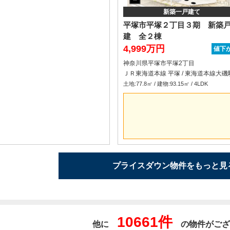
新築一戸建て
平塚市平塚２丁目３期 新築
建 全２棟
4,999万円
値下
神奈川県平塚市平塚2丁目
土地:77.8㎡ / 建物:93.15㎡ / 4LDK
プライスダウン物件をもっと見
10661件
他に
の物件がござ