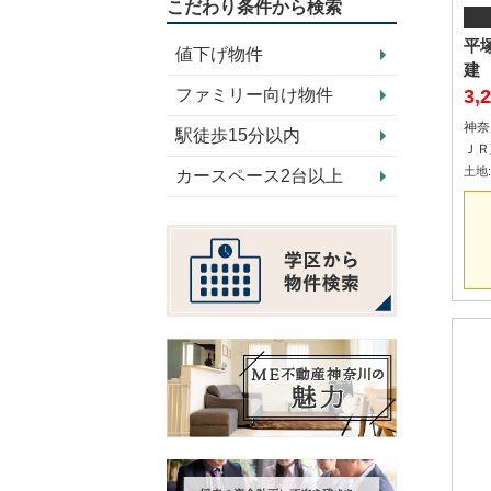
こだわり条件から検索
平
値下げ物件
建
ファミリー向け物件
3,
神奈
駅徒歩15分以内
土地:2
カースペース2台以上