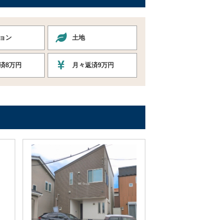
ョン
土地
済8万円
月々返済9万円