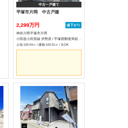
中古一戸建て
平塚市片岡 中古戸建
2,299万円
値下がり
神奈川県平塚市片岡
小田急小田原線 伊勢原 / 平塚西郵便局前 バス21分 停歩3分
土地:100.04㎡ / 建物:100.91㎡ / 3LDK