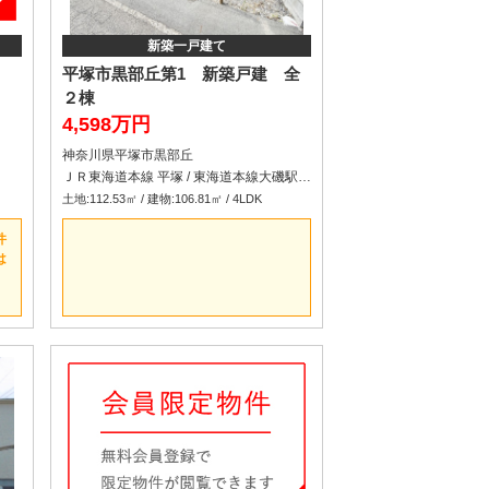
新築一戸建て
平塚市黒部丘第1 新築戸建 全
２棟
4,598万円
神奈川県平塚市黒部丘
ＪＲ東海道本線 平塚 / 東海道本線大磯駅 車分
土地:112.53㎡ / 建物:106.81㎡ / 4LDK
件
は