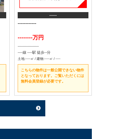
------
------------
--------万円
-----------------
----線 ----駅 徒歩--分
土地:----㎡ / 建物:----㎡ / ----
こちらの物件は一般公開できない物件
となっております。ご覧いただくには
無料会員登録が必要です。