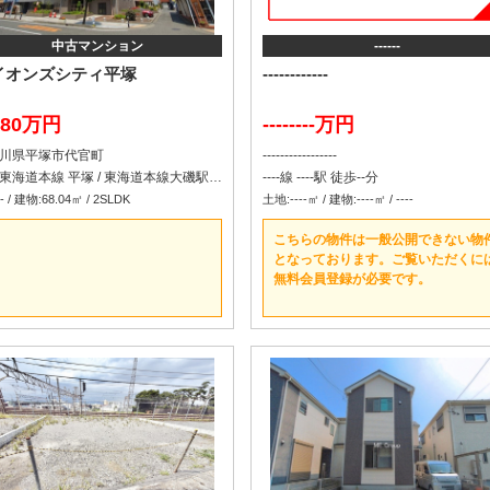
中古マンション
------
イオンズシティ平塚
------------
180万円
--------万円
川県平塚市代官町
-----------------
ＪＲ東海道本線 平塚 / 東海道本線大磯駅 車分
----線 ----駅 徒歩--分
 / 建物:68.04㎡ / 2SLDK
土地:----㎡ / 建物:----㎡ / ----
こちらの物件は一般公開できない物
となっております。ご覧いただくに
無料会員登録が必要です。