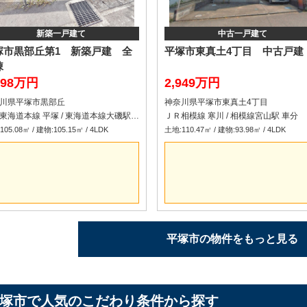
新築一戸建て
中古一戸建て
塚市黒部丘第1 新築戸建 全
平塚市東真土4丁目 中古戸建
棟
598万円
2,949万円
川県平塚市黒部丘
神奈川県平塚市東真土4丁目
ＪＲ東海道本線 平塚 / 東海道本線大磯駅 車分
ＪＲ相模線 寒川 / 相模線宮山駅 車分
05.08㎡ / 建物:105.15㎡ / 4LDK
土地:110.47㎡ / 建物:93.98㎡ / 4LDK
平塚市の物件をもっと見る
塚市で人気のこだわり条件から探す