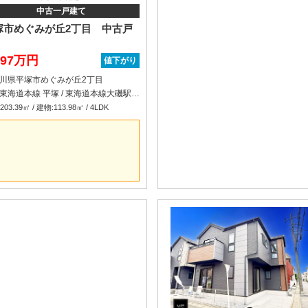
中古一戸建て
塚市めぐみが丘2丁目 中古戸
297万円
値下がり
川県平塚市めぐみが丘2丁目
ＪＲ東海道本線 平塚 / 東海道本線大磯駅 車分
03.39㎡ / 建物:113.98㎡ / 4LDK