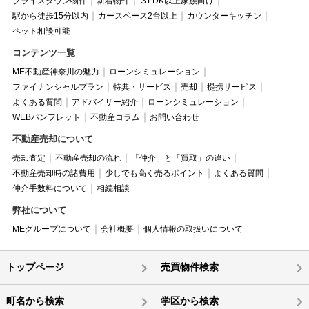
プライスダウン物件
新着物件
３LDK以上家族向け
駅から徒歩15分以内
カースペース2台以上
カウンターキッチン
ペット相談可能
コンテンツ一覧
ME不動産神奈川の魅力
ローンシミュレーション
ファイナンシャルプラン
特典・サービス
売却
提携サービス
よくある質問
アドバイザー紹介
ローンシミュレーション
WEBパンフレット
不動産コラム
お問い合わせ
不動産売却について
売却査定
不動産売却の流れ
「仲介」と「買取」の違い
不動産売却時の諸費用
少しでも高く売るポイント
よくある質問
仲介手数料について
相続相談
弊社について
MEグループについて
会社概要
個人情報の取扱いについて
トップページ
売買物件検索
町名から検索
学区から検索