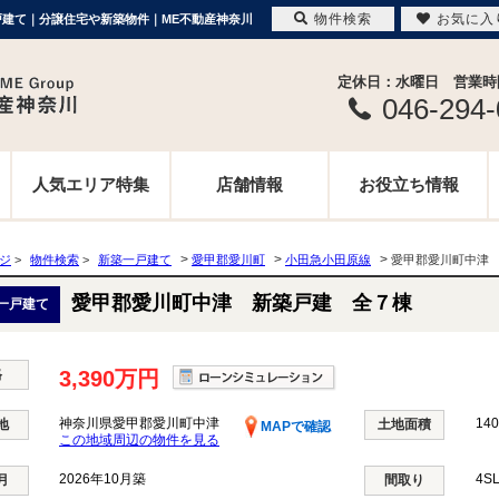
物件検索
お気に入
一戸建て｜分譲住宅や新築物件｜ME不動産神奈川
定休日：水曜日 営業時間 
046-294
人気エリア特集
店舗情報
お役立ち情報
>
>
>
ージ
>
物件検索
>
新築一戸建て
愛甲郡愛川町
小田急小田原線
愛甲郡愛川町中津
愛甲郡愛川町中津 新築戸建 全７棟
一戸建て
格
3,390万円
神奈川県愛甲郡愛川町中津
140
地
土地面積
MAPで確認
この地域周辺の物件を見る
2026年10月築
4S
月
間取り