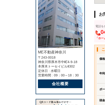
お
電話を
0
「ホー
ME不動産神奈川
〒243-0018
価格
神奈川県厚木市中町4-9-18
本厚木トーセイビルⅡ302
定休日 : 水曜日
年利
営業時間 : 09：00～18：30
会社概要
ボー
頭金