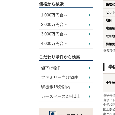
価格から検索
接道状
セット
1,000万円台～
地目
2,000万円台～
建築確
3,000万円台～
取引態
4,000万円台～
情報更
※各種
こだわり条件から検索
学
値下げ物件
ファミリー向け物件
小学校
駅徒歩15分以内
※物件
カースペース2台以上
当サイト
中学校
国土数
象とな