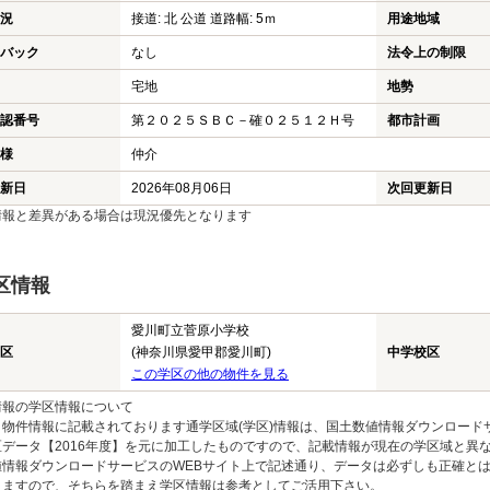
況
接道: 北 公道 道路幅: 5ｍ
用途地域
バック
なし
法令上の制限
宅地
地勢
認番号
第２０２５ＳＢＣ－確０２５１２Ｈ号
都市計画
様
仲介
新日
2026年08月06日
次回更新日
情報と差異がある場合は現況優先となります
区情報
愛川町立菅原小学校
区
(神奈川県愛甲郡愛川町)
中学校区
この学区の他の物件を見る
情報の学区情報について
物件情報に記載されております通学区域(学区)情報は、国土数値情報ダウンロードサ
区データ【2016年度】を元に加工したものですので、記載情報が現在の学区域と異
値情報ダウンロードサービスのWEBサイト上で記述通り、データは必ずしも正確とは
りますので、そちらを踏まえ学区情報は参考としてご活用下さい。