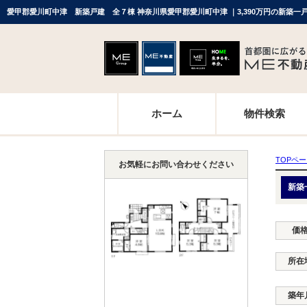
愛甲郡愛川町中津 新築戸建 全７棟 神奈川県愛甲郡愛川町中津 ｜3,390万円の新築
ホーム
物件検索
TOPペ
お気軽にお問い合わせください
新築
価
所在
築年