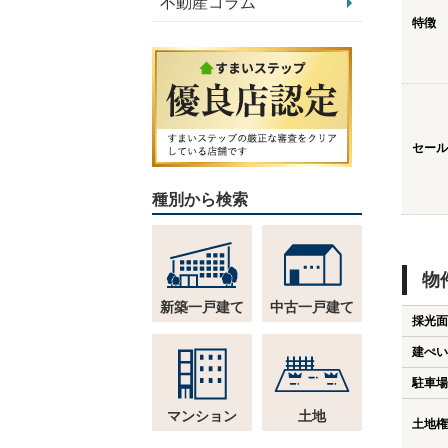
不動産コラム
特徴
セール
種別から検索
物
新築一戸建て
中古一戸建て
採光面
建ぺい
駐車場
マンション
土地
土地権