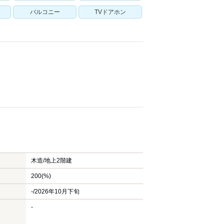
バルコニー
TVドアホン
木造/
地上2階建
200(%)
-/2026年10月下旬
-