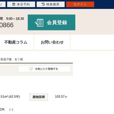
り
来店予約
検索履歴
ログイン
9:00～18:30
会員登録
-0866
不動産コラム
お問い合わせ
 新築戸建 全７棟
.51m² (42.5坪)
105.57㎡
建物面積
LDK （-）