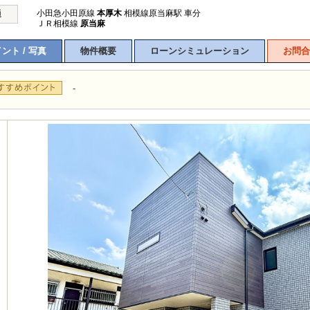
小田急小田原線
本厚木
相模線原当麻駅 車分
通
ＪＲ相模線
原当麻
ント / 写真
物件概要
ローンシミュレーション
お問合
-