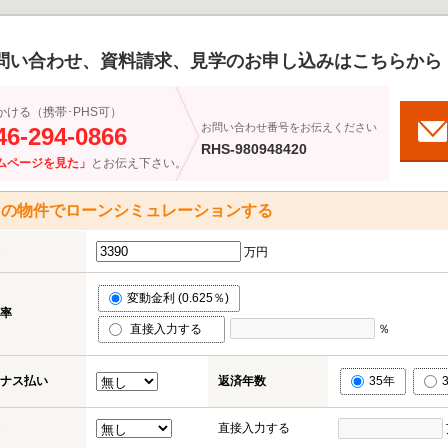
問い合わせ、資料請求、見学のお申し込みはこちらから
かける（携帯･PHS可）
お問い合わせ番号をお伝えください
46-294-0866
RHS-980948420
ムページを見た」
とお伝え下さい。
この物件でローンシミュレーションする
万円
変動金利 (0.625％)
率
直接入力する
％
ナス払い
返済年数
35年
直接入力する