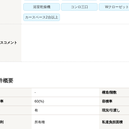
浴室乾燥機
コンロ三口
Wクローゼット
カースペース2台以上
スコメント
件概要
-
構造/階数
率
60(%)
容積率
有
現況/引渡し
利
所有権
私道負担面積