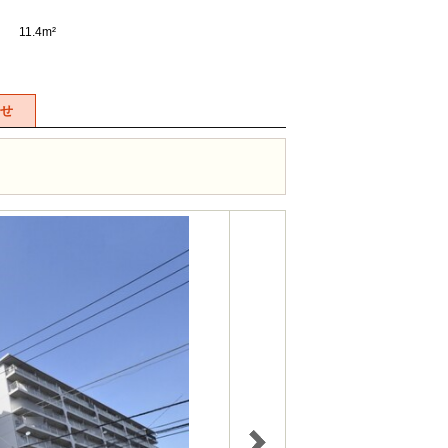
11.4m²
せ