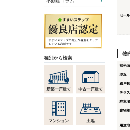
不動産コラム
セール
物
種別から検索
採光面
現況
総戸数
新築一戸建て
中古一戸建て
テラス
駐車場
建物権
マンション
土地
用途地