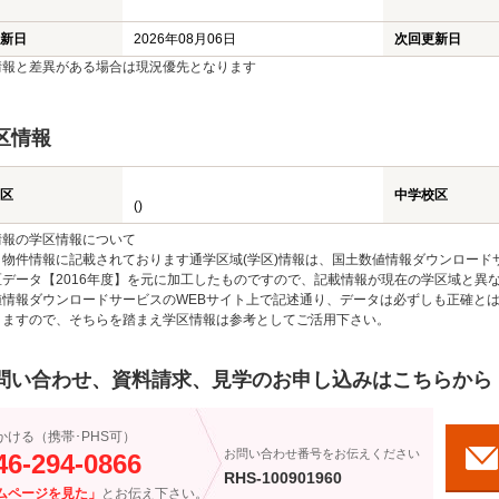
新日
2026年08月06日
次回更新日
情報と差異がある場合は現況優先となります
区情報
区
中学校区
()
情報の学区情報について
物件情報に記載されております通学区域(学区)情報は、国土数値情報ダウンロードサ
区データ【2016年度】を元に加工したものですので、記載情報が現在の学区域と異
値情報ダウンロードサービスのWEBサイト上で記述通り、データは必ずしも正確とは
りますので、そちらを踏まえ学区情報は参考としてご活用下さい。
問い合わせ、資料請求、見学のお申し込みはこちらから
かける（携帯･PHS可）
お問い合わせ番号をお伝えください
46-294-0866
RHS-100901960
ムページを見た」
とお伝え下さい。