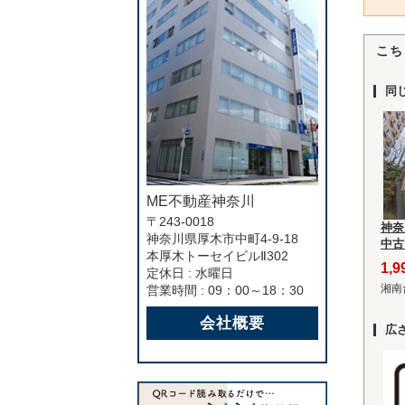
こち
同
ME不動産神奈川
〒243-0018
神奈
神奈川県厚木市中町4-9-18
中古
本厚木トーセイビルⅡ302
1,
定休日 : 水曜日
湘南
営業時間 : 09：00～18：30
会社概要
広