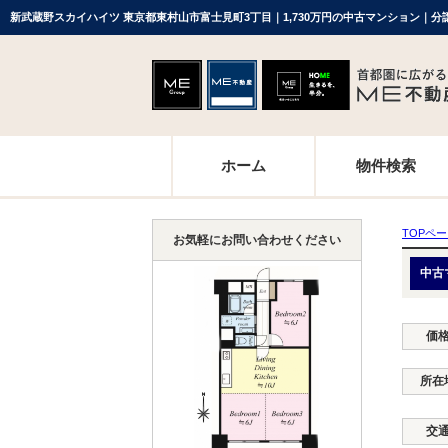
新武蔵野スカイハイツ 東京都東村山市富士見町3丁目｜1,730万円の中古マンション｜
ホーム
物件検索
TOPペ
お気軽にお問い合わせください
中古
価
所在
交