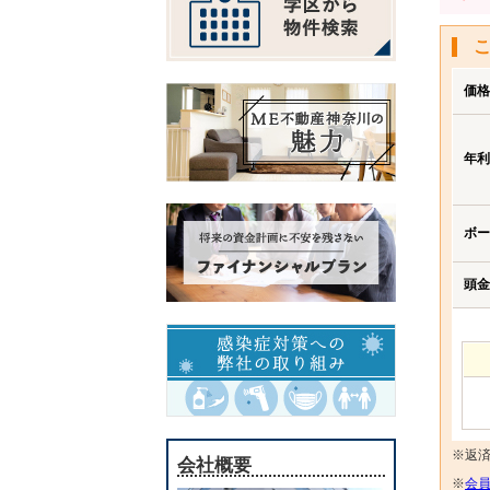
価格
年利
ボー
頭金
※返
会社概要
※
会員