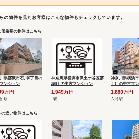
らの物件を見たお客様はこんな物件もチェックしています。
じ価格帯の物件はこちら
川県藤沢市石川6丁目の
神奈川県横浜市保土ケ谷区藤
神奈川県横浜市
マンション
塚町 の中古マンション
丁目の中古マン
999万円
1,949万円
1,880万円
台 駅
- 駅
六浦 駅
さの近い物件はこちら