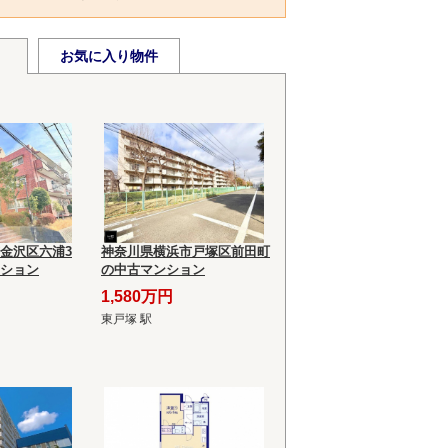
お気に入り物件
金沢区六浦3
神奈川県横浜市戸塚区前田町
ション
の中古マンション
1,580万円
東戸塚 駅