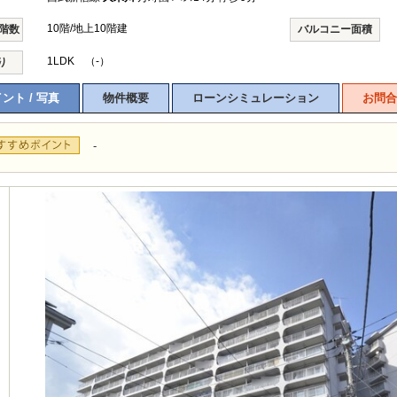
10階/地上10階建
/階数
バルコニー面積
1LDK （-）
り
ント / 写真
物件概要
ローンシミュレーション
お問合
-