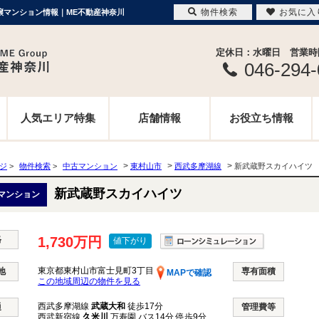
物件検索
お気に入
分譲マンション情報｜ME不動産神奈川
定休日：水曜日 営業時間 
046-294
人気エリア特集
店舗情報
お役立ち情報
>
>
>
ージ
>
物件検索
>
中古マンション
東村山市
西武多摩湖線
新武蔵野スカイハイツ
新武蔵野スカイハイツ
マンション
格
1,730万円
値下がり
東京都東村山市富士見町3丁目
地
専有面積
MAPで確認
この地域周辺の物件を見る
西武多摩湖線
武蔵大和
徒歩17分
通
管理費等
西武新宿線
久米川
万寿園 バス14分 停歩9分