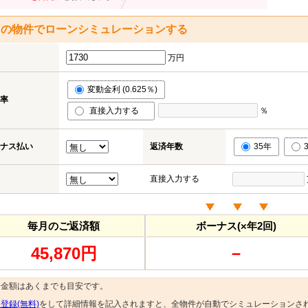
この物件でローンシミュレーションする
万円
変動金利 (0.625％)
率
直接入力する
％
ナス払い
返済年数
35年
直接入力する
毎月のご返済額
ボーナス(×年2回)
45,870円
－
済金額はあくまでも目安です。
登録(無料)
をして詳細情報を記入されますと、全物件が自動でシミュレーションさ