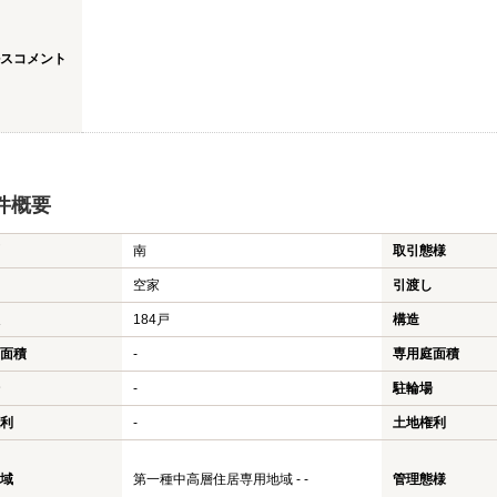
スコメント
件概要
南
取引態様
空家
引渡し
184戸
構造
面積
-
専用庭面積
-
駐輪場
利
-
土地権利
域
第一種中高層住居専用地域 - -
管理態様