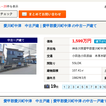
1～20
件を表示
愛川町中津 中古戸建｜愛甲郡愛川町中津 の中古一戸建て
中古一戸建て
1,599万円
価格
値下が
神奈川県愛甲郡愛川町中
所在地
小田急小田原線 本厚木駅
交通
5SLDK
間取り
107.41㎡
建物面積
1982年3月
築年月
19
枚
愛甲郡愛川町中津 中古戸建｜愛甲郡愛川町中津 の中古一戸建