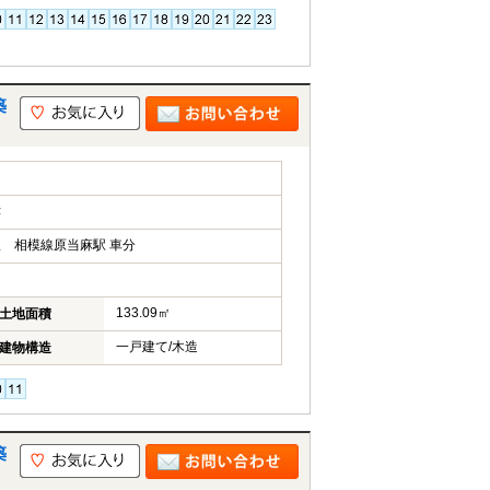
築
津
 相模線原当麻駅 車分
133.09㎡
土地面積
一戸建て/木造
建物構造
築