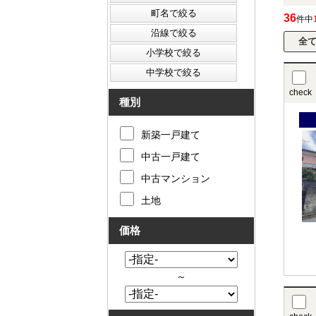
36
件中
check
種別
新築一戸建て
中古一戸建て
中古マンション
土地
価格
～