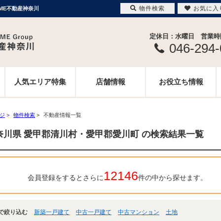
物件検索
お気に入
ME不動産神奈川
定休日：水曜日 営業時間 
046-294
人気エリア特集
店舗情報
お役立ち情報
ージ
>
物件検索
>
不動産情報一覧
奈川県 愛甲郡清川村・愛甲郡愛川町 の検索結果一覧
12146
会員登録をするとさらに
件の中から探せます。
で絞り込む
新築一戸建て
中古一戸建て
中古マンション
土地