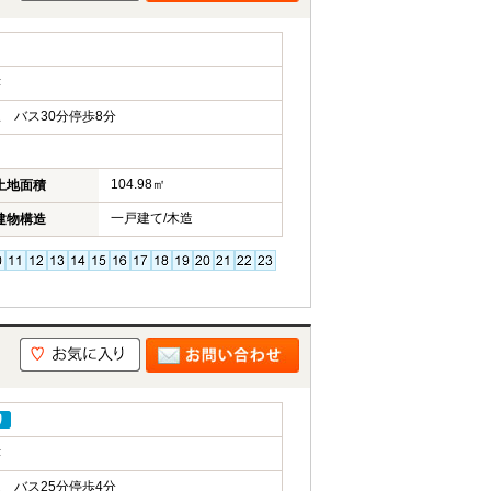
津
 バス30分停歩8分
104.98㎡
土地面積
一戸建て/木造
建物構造
り
津
 バス25分停歩4分