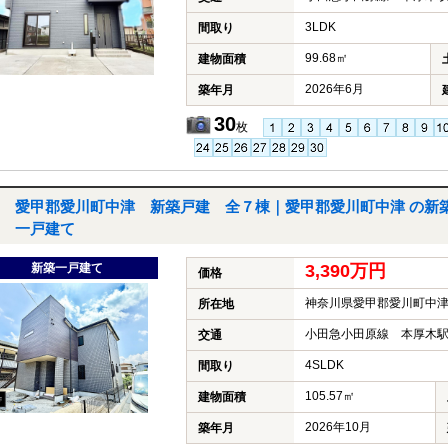
3LDK
間取り
99.68㎡
建物面積
2026年6月
築年月
30
枚
愛甲郡愛川町中津 新築戸建 全７棟｜愛甲郡愛川町中津 の新
一戸建て
新築一戸建て
3,390万円
価格
神奈川県愛甲郡愛川町中
所在地
小田急小田原線 本厚木駅
交通
4SLDK
間取り
105.57㎡
建物面積
2026年10月
築年月