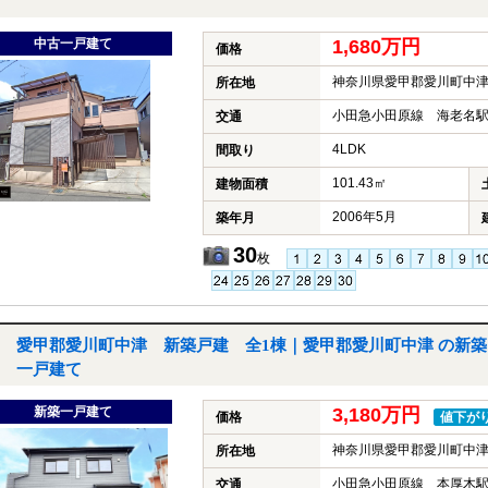
中古一戸建て
1,680万円
価格
神奈川県愛甲郡愛川町中
所在地
小田急小田原線 海老名駅
交通
4LDK
間取り
101.43㎡
建物面積
2006年5月
築年月
30
枚
愛甲郡愛川町中津 新築戸建 全1棟｜愛甲郡愛川町中津 の新築
一戸建て
新築一戸建て
3,180万円
価格
値下が
神奈川県愛甲郡愛川町中
所在地
小田急小田原線 本厚木駅
交通