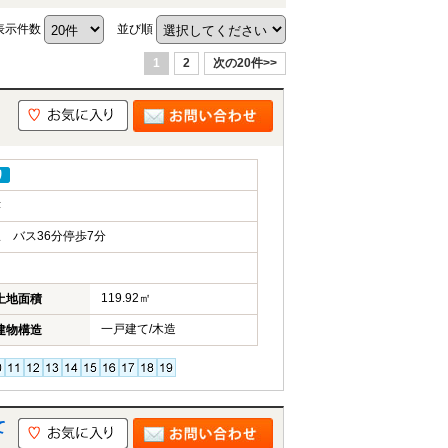
表示件数
並び順
1
2
次の20件>>
り
津
 バス36分停歩7分
119.92㎡
土地面積
一戸建て/木造
建物構造
て