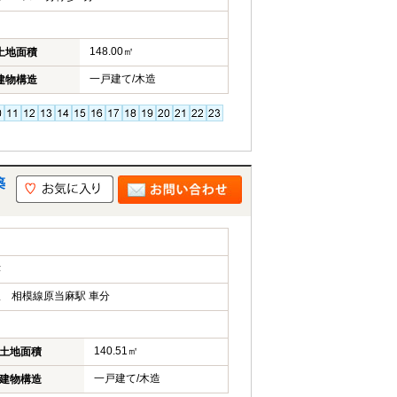
148.00㎡
土地面積
一戸建て/木造
建物構造
築
津
 相模線原当麻駅 車分
140.51㎡
土地面積
一戸建て/木造
建物構造