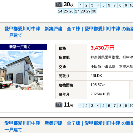
30
枚
愛甲郡愛川町中津 新築戸建 全７棟｜愛甲郡愛川町中津 の新
一戸建て
新築一戸建て
3,430万円
価格
神奈川県愛甲郡愛川町中
所在地
小田急小田原線 本厚木駅
交通
4SLDK
間取り
105.57㎡
建物面積
2026年10月
築年月
11
枚
愛甲郡愛川町中津 新築戸建 全７棟｜愛甲郡愛川町中津 の新
一戸建て