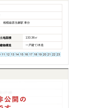
津
 相模線原当麻駅 車分
133.36㎡
土地面積
一戸建て/木造
建物構造