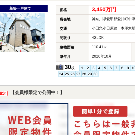
新築一戸建て
3,450万円
価格
神奈川県愛甲郡愛川町中
所在地
小田急小田原線 本厚木駅
交通
4SLDK
間取り
110.41㎡
建物面積
2026年10月
築年月
30
枚
【会員様限定で公開中！】
限定